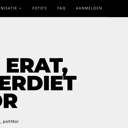
NISATIE
FOTO’S
FAQ
AANMELDEN
 ERAT,
ERDIET
OR
 porttitor