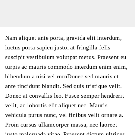
Nam aliquet ante porta, gravida elit interdum,
luctus porta sapien justo, at fringilla felis
suscipit vestibulum volutpat metus. Praesent eu
turpis ac mauris commodo interdum enim enim,
bibendum a nisi vel.rnrnDonec sed mauris et
ante tincidunt blandit. Sed quis tristique velit.
Donec at convallis leo. Fusce semper hendrerit
velit, ac lobortis elit aliquet nec. Mauris
vehicula purus nunc, vel finibus velit ornare a.
Proin cursus ullamcorper massa, nec laoreet
justo malesuada vitae. Praesent dictum ultrices