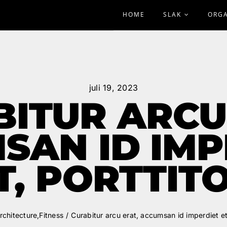
HOME
SLAK
ORGA
juli 19, 2023
ITUR ARCU
SAN ID IMP
T, PORTTIT
rchitecture
,
Fitness
Curabitur arcu erat, accumsan id imperdiet et,